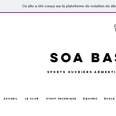
Ce site a été conçu sur la plateforme de création de sit
SOA Ba
SPORTS OUVRIERS ARMENTI
ACCUEIL
LE CLUB
STAFF TECHNIQUE
ÉQUIPES
ÉCO
ACCUEIL
LE CLUB
STAFF TECHNIQUE
ÉQUIPES
ÉCOLE