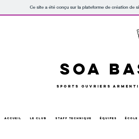
Ce site a été conçu sur la plateforme de création de s
SOA Ba
SPORTS OUVRIERS ARMENTI
ACCUEIL
LE CLUB
STAFF TECHNIQUE
ÉQUIPES
ÉCO
ACCUEIL
LE CLUB
STAFF TECHNIQUE
ÉQUIPES
ÉCOLE